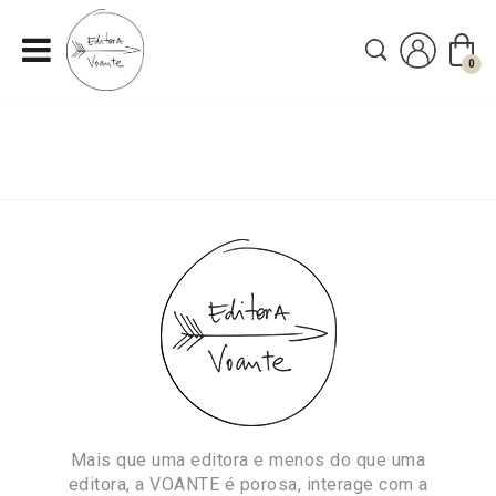
0
I
r
p
a
r
a
o
c
o
n
t
e
ú
d
Mais que uma editora e menos do que uma
o
editora, a VOANTE é porosa, interage com a