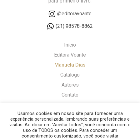
para primeiro livro.
@editoravoante
(21) 98578-8862
Início
Editora Voante
Manuela Dias
Catálogo
Autores
Contato
Política de Cookies
Usamos cookies em nosso site para fornecer uma
Política de Privacidade
experiência personalizada, lembrando suas preferências e
visitas. Ao clicar em "Aceitar todos", você concorda com o
Termos e Condições
uso de TODOS os cookies. Para conceder um
consentimento customizado, você pode visitar