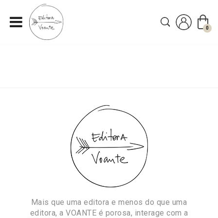
0
I
r
p
a
r
a
o
c
o
n
t
e
ú
d
Mais que uma editora e menos do que uma
o
editora, a VOANTE é porosa, interage com a